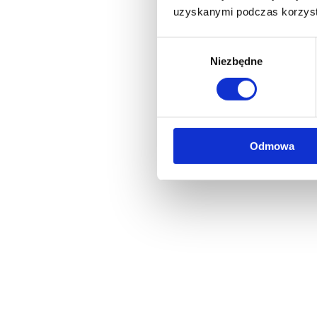
uzyskanymi podczas korzysta
Wybór
Niezbędne
zgody
Odmowa