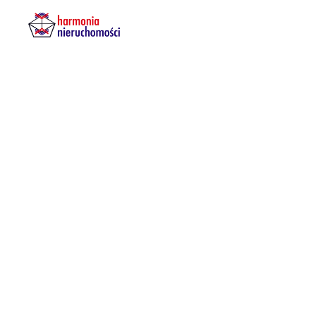
The
Skyline