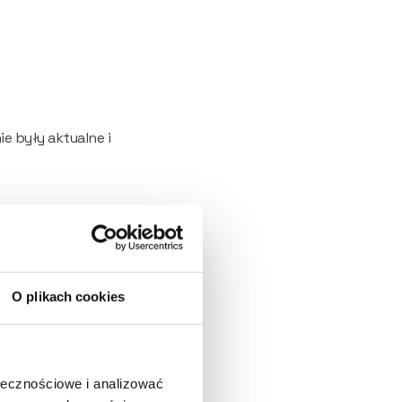
 były aktualne i 
rzystania z niej,
O plikach cookies
mieszczone na 
 użytkownik 
ołecznościowe i analizować