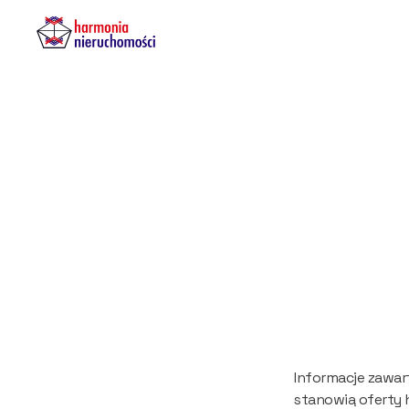
Wył
odp
Informacje zawart
stanowią oferty 