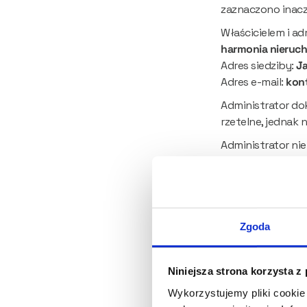
zaznaczono inacz
Właścicielem i ad
harmonia nieruc
Adres siedziby: 
Ja
Adres e-mail: 
kon
Administrator dok
rzetelne, jednak 
Administrator nie
decyzje podjęt
ewentualne szk
przerwy w dos
Zgoda
treści publiko
stronie.
Niniejsza strona korzysta z
Wszelkie działan
realizuje na włas
Wykorzystujemy pliki cookie 