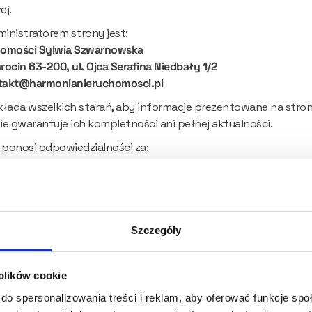
ej.
ministratorem strony jest:
homości Sylwia Szwarnowska
rocin 63-200, ul. Ojca Serafina Niedbały 1/2
takt@harmonianieruchomosci.pl
łada wszelkich starań, aby informacje prezentowane na stronie
nie gwarantuje ich kompletności ani pełnej aktualności.
 ponosi odpowiedzialności za:
e na podstawie informacji zawartych na stronie,
ody wynikające z korzystania ze strony lub braku możliwości ko
tępności strony spowodowane przyczynami technicznymi,
Szczegóły
wane na stronach zewnętrznych, do których prowadzą linki za
 plików cookie
ia podejmowane na podstawie informacji zawartych na stronie
ną odpowiedzialność.
do spersonalizowania treści i reklam, aby oferować funkcje sp