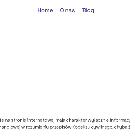
Home
O nas
Blog
Home
O nas
Blog
ączenie
owiedzialnoś
e na stronie internetowej mają charakter wyłącznie informacyjn
handlowej w rozumieniu przepisów Kodeksu cywilnego, chyba ż