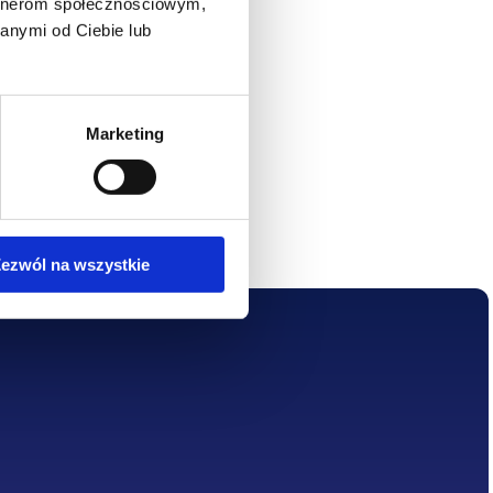
artnerom społecznościowym,
, modyfikowanie 
anymi od Ciebie lub
z niniejszego 
Marketing
ezwól na wszystkie