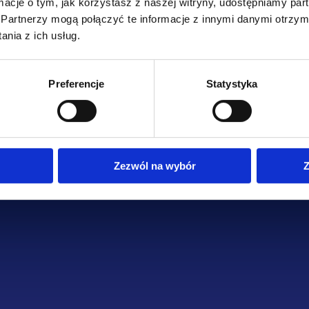
ormacje o tym, jak korzystasz z naszej witryny, udostępniamy p
one na stronie są chronione prawem autorskim. Ich kopiowanie
Partnerzy mogą połączyć te informacje z innymi danymi otrzym
ianie bez uprzedniej zgody Administratora jest zabronione.
nia z ich usług.
strzega sobie prawo do wprowadzania zmian w treści strony ora
olnym czasie.
Preferencje
Statystyka
Zezwól na wybór
Z