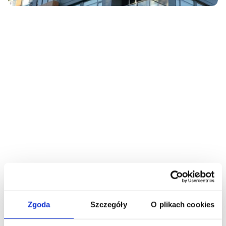
Historia, Wizja i Misja
porządkujemy
zapewniamy
2014 roku
Wielkopolski
okolic Jarocina
Zgoda
Szczegóły
O plikach cookies