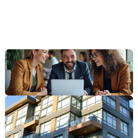
O
nas