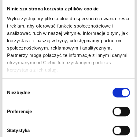
Niniejsza strona korzysta z plików cookie
Wykorzystujemy pliki cookie do spersonalizowania treści
i reklam, aby oferować funkcje społecznościowe i
analizować ruch w naszej witrynie. Informacje o tym, jak
Kalisz, Konin, Turek i Krotoszyn
korzystasz z naszej witryny, udostępniamy partnerom
społecznościowym, reklamowym i analitycznym.
Partnerzy mogą połączyć te informacje z innymi danymi
przewidywalne, przejrzyste 
otrzymanymi od Ciebie lub uzyskanymi podczas
i spokojne
korzystania z ich usług.
Wybór
Niezbędne
zgody
Preferencje
Statystyka
zapewnienie sprawnego, uczciwego i 