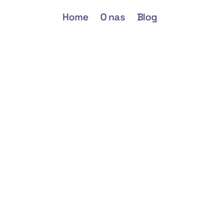
Home
O nas
Blog
Home
O nas
Blog
e
wspólnotą
wą
–
na
czym
dy
się
opłaca